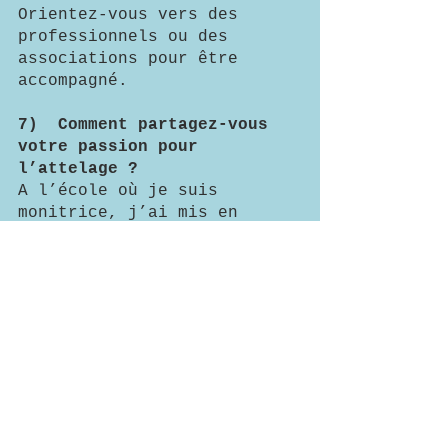
Orientez-vous vers des 
professionnels ou des 
associations pour être 
accompagné.
7)	Comment partagez-vous 
votre passion pour 
l’attelage ?
A l’école où je suis 
monitrice, j’ai mis en 
place une activité attelage 
en 2005-2006 pour faire 
découvrir la discipline aux 
élèves, car la plupart sont 
des cavaliers. L’Ardennais 
de l’établissement est 
parti à la retraite en 
début d’année et avec 
l’école nous avons pu 
acheter un Franches-