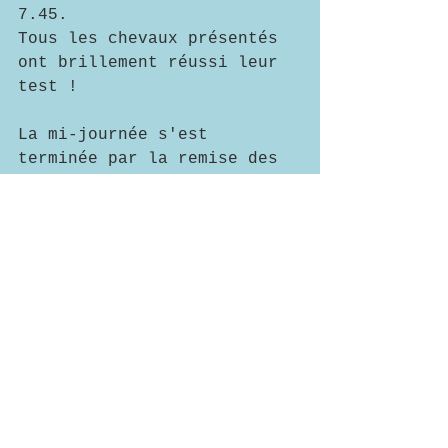
7.45.
Tous les chevaux présentés 
ont brillement réussi leur 
test !
La mi-journée s'est 
terminée par la remise des 
prix et un repas préparé 
par l'hôte du jour.
Vous trouverez ces 
résultats 
ici
 et vous 
pourrez les consulter dans 
l'onglet CONCOURS D'ELEVAGE 
puis RESULTATS CONCOURS.
La saison des concours 
touche bientôt a sa fin 
avec maintenant les 
concours de Verdille en 